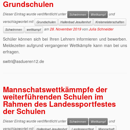
Grundschulen
Dieser Eintrag wurde veröffentlicht unter
und
Schwimmen
Wettkampf
verschlagwortet mit
Grundschulen
Hallenbad Jesuitenhof
Kreismeisterschaften
am
28. November 2019
von
Julia Schneider
Schwimmen
wettkampf
Schüler können sich bei Ihren Lehrern informieren und bewerben.
Meldezeiten aufgrund vergangener Wettkämpfe kann man bei uns
erfragen.
switri@asdueren12.de
Mannschatswettkämmpfe der
weiterführenden Schulen im
Rahmen des Landessportfestes
der Schulen
Dieser Eintrag wurde veröffentlicht unter
und
Schwimmen
Wettkampf
verschlagwortet mit
Hallenbad Jesuitenhof
Landessportfest
Mannschaft