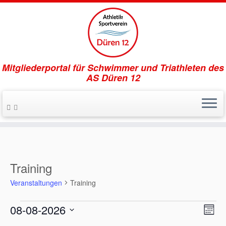
Mitgliederportal für Schwimmer und Triathleten des
AS Düren 12
Zum
Inhalt
springen
Training
Veranstaltungen
Training
Veranstaltungen
A
V
08-08-2026
M
e
n
D
o
r