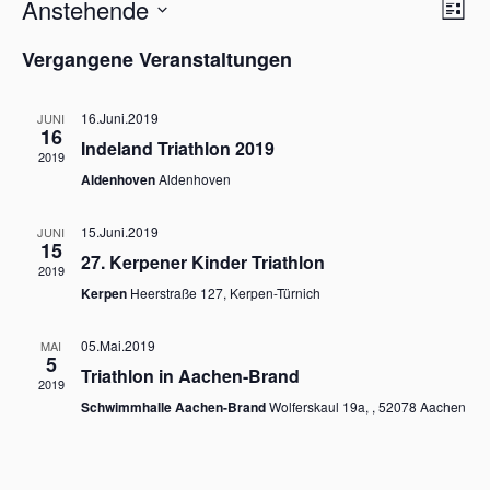
A
V
Anstehende
L
e
n
D
i
r
s
Vergangene Veranstaltungen
a
a
s
i
n
t
t
s
c
e
u
16.Juni.2019
JUNI
t
16
h
m
a
Indeland Triathlon 2019
w
2019
t
l
Aldenhoven
Aldenhoven
ä
t
e
h
u
n
n
l
15.Juni.2019
JUNI
-
15
g
e
27. Kerpener Kinder Triathlon
A
N
2019
n
n
Kerpen
Heerstraße 127, Kerpen-Türnich
a
.
s
v
i
05.Mai.2019
MAI
i
c
5
h
Triathlon in Aachen-Brand
g
2019
t
a
Schwimmhalle Aachen-Brand
Wolferskaul 19a, , 52078 Aachen
e
t
n
-
i
N