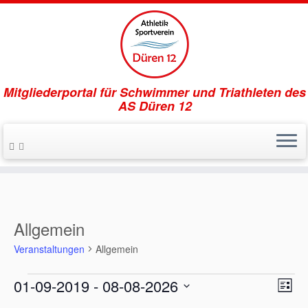
Mitgliederportal für Schwimmer und Triathleten des
AS Düren 12
Zum
Inhalt
springen
Allgemein
Veranstaltungen
Allgemein
Veranstaltungen
A
V
01-09-2019
 - 
08-08-2026
L
e
n
D
i
r