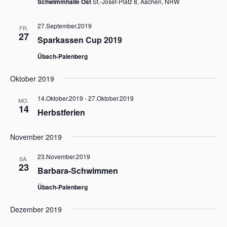
Schwimmhalle Ost
St.-Josef-Platz 8, Aachen, NRW
i
g
a
27.September.2019
FR.
t
27
Sparkassen Cup 2019
i
o
Übach-Palenberg
n
Oktober 2019
14.Oktober.2019
-
27.Oktober.2019
MO.
14
Herbstferien
November 2019
23.November.2019
SA.
23
Barbara-Schwimmen
Übach-Palenberg
Dezember 2019