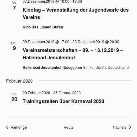
07.Dezember.2019 @ 10:00
-
19:00
SA.
7
Kinotag – Veranstaltung der Jugendwarte des
Vereins
Kino Das Lumen Düren
09.Dezember.2019 @ 17:00
-
23.Dezember.2019 @ 20:30
MO.
9
Vereinsmeisterschaften – 09. + 13.12.2019 –
Hallenbad Jesuitenhof
Hallenbad Jesuitenhof
Nideggener Str. 70, Düren, Deutschland
Februar 2020
20.Februar.2020
-
25.Februar.2020
DO.
20
Trainingszeiten über Karneval 2020
Veranstaltungen
Veran
Vorherige
Heute
Nächste