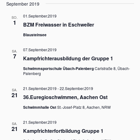
s
September 2019
a
a
s
i
n
t
t
01.September.2019
s
c
e
SO.
u
1
t
BZM Freiwasser in Eschweiler
h
m
a
w
t
l
Blausteinsee
ä
t
e
h
u
n
07.September.2019
SA.
n
l
7
-
Kampfrichterausbildung der Gruppe 1
g
e
A
N
n
Schwimmsportschule Übach-Palenberg
Carlstraße 8, Übach-
n
a
.
Palenberg
s
v
i
i
c
21.September.2019
-
22.September.2019
SA.
h
21
g
36.Euregioschwimmen, Aachen Ost
t
a
e
Schwimmhalle Ost
St.-Josef-Platz 8, Aachen, NRW
t
n
-
i
21.September.2019
N
SA.
o
21
a
Kampfrichterfortbildung Gruppe 1
n
v